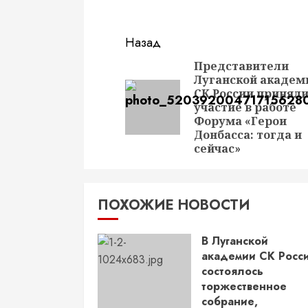
Продолжить
Назад
чтение
Представители
Луганской академ
СК России принял
участие в работе
Форума «Герои
Донбасса: тогда и
сейчас»
ПОХОЖИЕ НОВОСТИ
В Луганской
академии СК Росс
состоялось
торжественное
собрание,