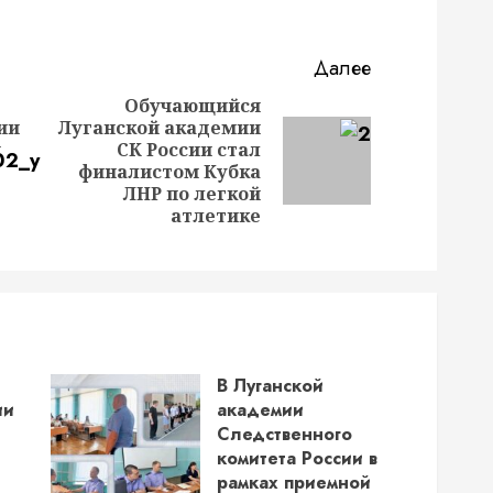
Далее
Обучающийся
ии
Луганской академии
и
СК России стал
Следующая
Предыдущая
финалистом Кубка
запись:
запись:
ЛНР по легкой
атлетике
В Луганской
ии
академии
Следственного
комитета России в
рамках приемной