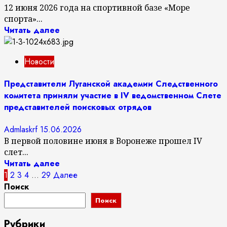
12 июня 2026 года на спортивной базе «Море
спорта»...
Читать далее
Новости
Представители Луганской академии Следственного
комитета приняли участие в IV ведомственном Слете
представителей поисковых отрядов
Admlaskrf
15.06.2026
В первой половине июня в Воронеже прошел IV
слет...
Читать далее
Пагинация
1
2
3
4
…
29
Далее
Поиск
записей
Поиск
Рубрики