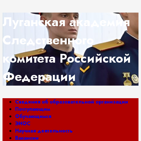
Перейти
Луганская академия
к
содержимому
Следственного
комитета Российской
Федерации
Основное
Сведения об образовательной организации
меню
Поступающим
Обучающимся
ЭИОС
Научная деятельность
Вакансии