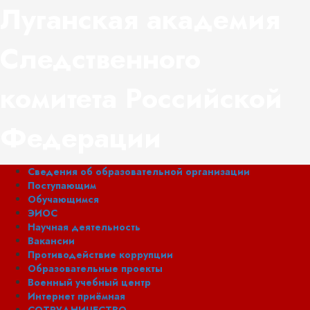
Перейти
Луганская академия
к
содержимому
Следственного
комитета Российской
Федерации
Основное
Сведения об образовательной организации
меню
Поступающим
Обучающимся
ЭИОС
Научная деятельность
Вакансии
Противодействие коррупции
Образовательные проекты
Военный учебный центр
Интернет приёмная