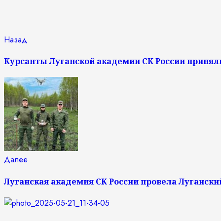
Продолжить
Предыдущая
Назад
запись:
чтение
Курсанты Луганской академии СК России приняли
Следующая
Далее
запись:
Луганская академия СК России провела Луганс