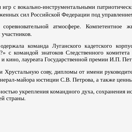
я игр с вокально-инструментальными патриотиче
женных сил Российской Федерации под управление
соревновательной атмосфере. Компетентное жю
я участников.
одержала команда Луганского кадетского корпу
а?» с командой знатоков Следственного комитет
 и кино, лауреата Государственной премии И.П. Пет
 Хрустальную сову, дипломы от имени руководите
нерал-майора юстиции С.В. Петрова, а также ценн
остью укрепления командного духа, сохранения ис
ей страны.