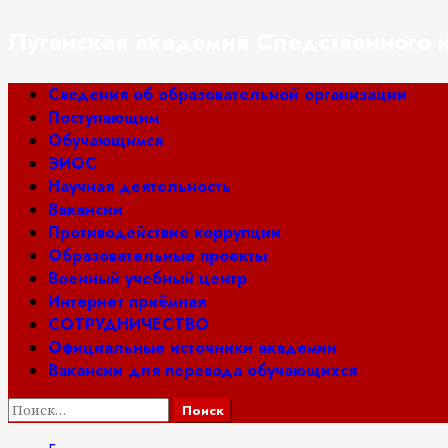
Перейти
Луганская академия Следственного 
к
содержимому
Основное
Сведения об образовательной организации
меню
Поступающим
Обучающимся
ЭИОС
Научная деятельность
Вакансии
Противодействие коррупции
Образовательные проекты
Военный учебный центр
Интернет приёмная
СОТРУДНИЧЕСТВО
Официальные источники академии
Вакансии для перевода обучающихся
Найти: