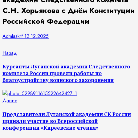
С.Н. Хорьякова с Днём Конституции
Российской Федерации
Admlaskrf
12.12.2025
Продолжить
Предыдущая
Назад
запись:
чтение
Курсанты Луганской академии Следственного
комитета России провели работы по
благоустройству воинского захоронения
Следующая
Далее
запись:
Представители Луганской академии СК России
приняли участие во Всероссийской
конференции «Киреевские чтения»