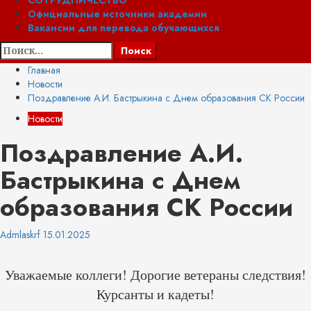
СОТРУДНИЧЕСТВО
Официальные источники академии
Вакансии для перевода обучающихся
Найти:
Главная
Новости
Поздравление А.И. Бастрыкина с Днем образования СК России
Новости
Поздравление А.И.
Бастрыкина с Днем
образования СК России
Admlaskrf
15.01.2025
Уважаемые коллеги! Дорогие ветераны следствия!
Курсанты и кадеты!