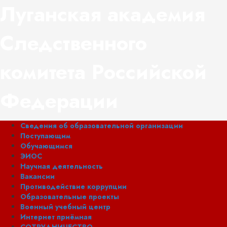
Перейти
Луганская академия
к
содержимому
Следственного
комитета Российской
Федерации
Основное
Сведения об образовательной организации
меню
Поступающим
Обучающимся
ЭИОС
Научная деятельность
Вакансии
Противодействие коррупции
Образовательные проекты
Военный учебный центр
Интернет приёмная