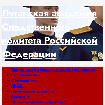
Перейти
Луганская академия
к
содержимому
Следственного
комитета Российской
Федерации
Основное
Сведения об образовательной организации
меню
Поступающим
Обучающимся
ЭИОС
Научная деятельность
Вакансии
Противодействие коррупции