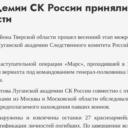
демии СК России приняли
сти
района Тверской области прошел весенний этап меж
уганской академии Следственного комитета Росси
наступательной операции «Марс», проходившей в 1
вермахта под командованием генерал-полковника М
в.
латова Луганской академии СК России совместно с
иками из Москвы и Московской области обследова
 предполагаемого нахождения павших воинов.
бнаружены и извлечены останки 27 красноармей
тификации личностей погибших. По завершении вс