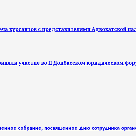
реча курсантов с представителями Адвокатской п
иняли участие во II Донбасском юридическом фор
твенное собрание, посвященное Дню сотрудника орга