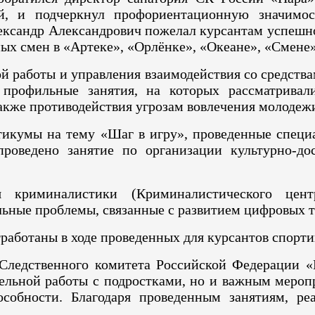
й, и подчеркнул профориентационную значимос
ксандр Александрович пожелал курсантам успешно
ых смен в «Артеке», «Орлёнке», «Океане», «Смене
й работы и управления взаимодействия со средств
профильные занятия, на которых рассматривали
также противодействия угрозам вовлечения молодеж
тикумы на тему «Шаг в игру», проведенные специ
роведено занятие по организации культурно-до
ния криминалистики (Криминалистического це
льные проблемы, связанные с развитием цифровых 
работаны в ходе проведенных для курсантов спорти
Следственного комитета Российской Федерации «
ельной работы с подростками, но и важным меро
пособности. Благодаря проведенным занятиям, р