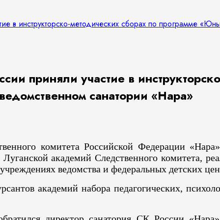
тие в инструкторско-методических сборах по программе «Юн
сии приняли участие в инструкторско
ведомственном санатории «Нара»
твенного комитета Российской Федерации «Нара
и Луганской академий Следственного комитета, 
учреждениях ведомства и федеральных детских цен
рсантов академий набора педагогических, психоло
обратился директор санатория СК России «Нара»