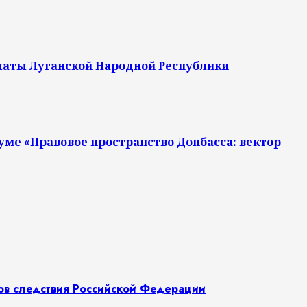
алаты Луганской Народной Республики
уме «Правовое пространство Донбасса: вектор
нов следствия Российской Федерации