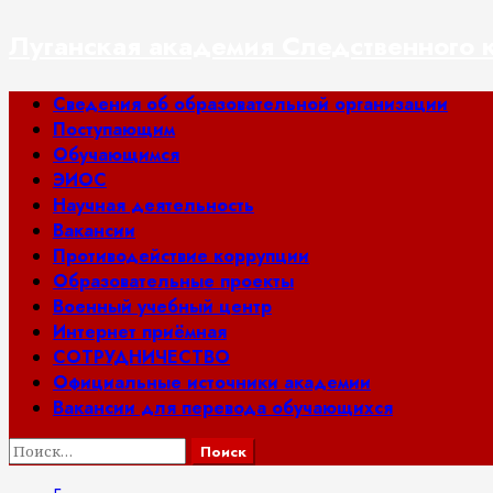
Перейти
Луганская академия Следственного 
к
содержимому
Основное
Сведения об образовательной организации
меню
Поступающим
Обучающимся
ЭИОС
Научная деятельность
Вакансии
Противодействие коррупции
Образовательные проекты
Военный учебный центр
Интернет приёмная
СОТРУДНИЧЕСТВО
Официальные источники академии
Вакансии для перевода обучающихся
Найти: