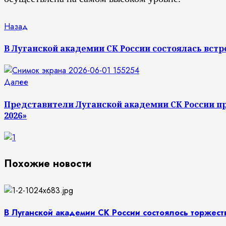
Продолжить
Предыдущая
Назад
запись:
чтение
В Луганской академии СК России состоялась вст
Следующая
Далее
запись:
Представители Луганской академии СК России пр
2026»
Похожие новости
В Луганской академии СК России состоялось торжес