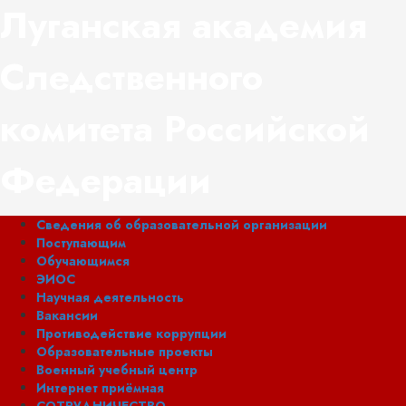
Перейти
Луганская академия
к
содержимому
Следственного
комитета Российской
Федерации
Основное
Сведения об образовательной организации
меню
Поступающим
Обучающимся
ЭИОС
Научная деятельность
Вакансии
Противодействие коррупции
Образовательные проекты
Военный учебный центр
Интернет приёмная