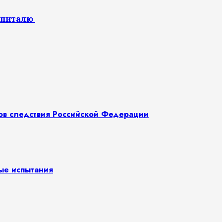
питалю ​
нов следствия Российской Федерации
ные испытания