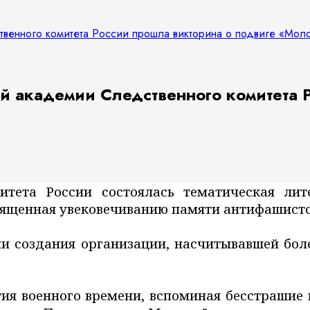
ственного комитета России прошла викторина о подвиге «Мол
ой академии Следственного комитета 
тета России состоялась тематическая лит
вященная увековечиванию памяти антифашистс
ии создания организации, насчитывавшей бол
ия военного времени, вспоминая бесстрашие 