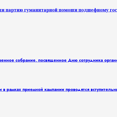
ли партию гуманитарной помощи подшефному гос
твенное собрание, посвященное Дню сотрудника орга
и в рамках приемной кампании проводятся вступитель