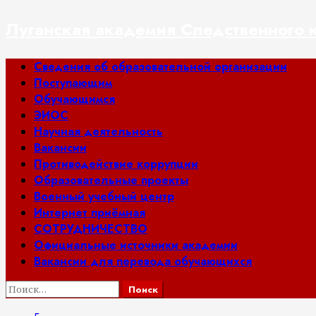
Перейти
Луганская академия Следственного 
к
содержимому
Основное
Сведения об образовательной организации
меню
Поступающим
Обучающимся
ЭИОС
Научная деятельность
Вакансии
Противодействие коррупции
Образовательные проекты
Военный учебный центр
Интернет приёмная
СОТРУДНИЧЕСТВО
Официальные источники академии
Вакансии для перевода обучающихся
Найти: