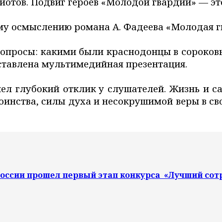
тов. Подвиг героев «Молодой гвардии» — это
му осмыслению романа А. Фадеева «Молодая г
опросы: какими были краснодонцы в сороковы
дставлена мультимедийная презентация.
ел глубокий отклик
у слушателей. Жизнь и 
инства, силы духа и несокрушимой веры в сво
России прошел первый этап конкурса «Лучший сот