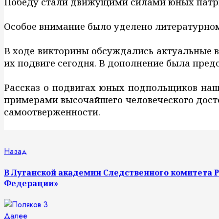
Победу стали движущими силами юных патрио
Особое внимание было уделено литературно
В ходе викторины обсуждались актуальные в
их подвиге сегодня. В дополнение была пре
Рассказ о подвигах юных подпольщиков наш
примерами высочайшего человеческого досто
самоотверженности.
Продолжить
Предыдущая
Назад
запись:
чтение
В Луганской академии Следственного комитета 
Федерации»
Следующая
Далее