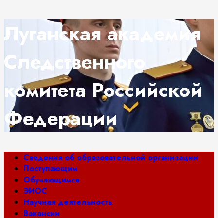
Перейти
Луганская академия
к
содержимому
Следственного
комитета Российской
Федерации
Основное
Сведения об образовательной организации
меню
Поступающим
Обучающимся
ЭИОС
Научная деятельность
Вакансии