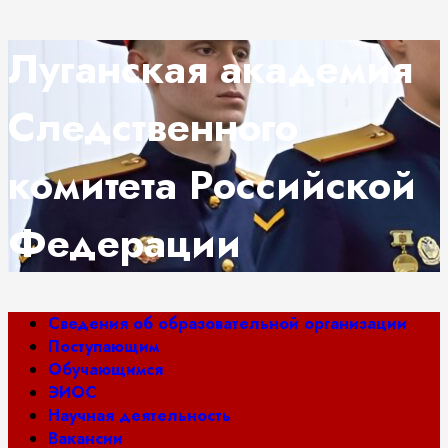
Перейти
Луганская академия
к
содержимому
Следственного
комитета Российской
Федерации
Основное
Сведения об образовательной организации
меню
Поступающим
Обучающимся
ЭИОС
Научная деятельность
Вакансии