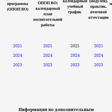
календарный
(модулей),
ОПОП ВО;
программы
м
учебный
практик,
календарный
(ОПОП ВО)
график
итоговой
план
аттестации
воспитательной
работы
2025
2025
2025
2025
2024
2024
2024
2024
2023
2023
2023
2023
Информация по дополнительным